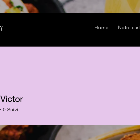
ï
Home
Notre car
Victor
0
Suivi