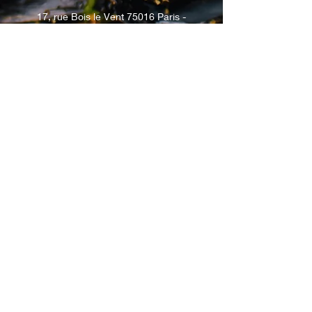
17, rue Bois le Vent 75016 Paris -
01.42.24.83.54
24, rue Bosquet 75007 Paris -
01.83.84.14.74
© 2024 by @Mangorice.
Mentions légales.