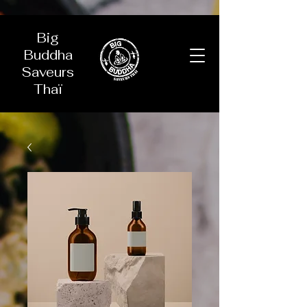
Big
Buddha
Saveurs
Thaï