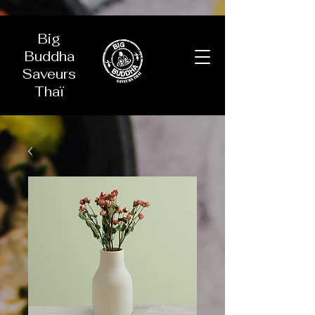
Big
Buddha
Saveurs
Thaï