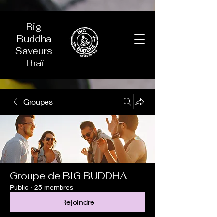
Big
Buddha
Saveurs
Thaï
Groupes
Groupe de BIG BUDDHA
Public
·
25 membres
Rejoindre