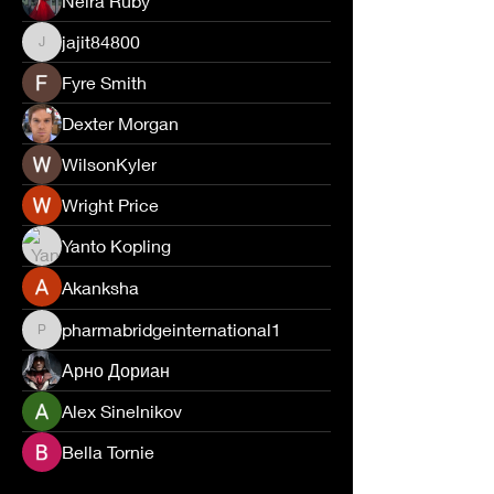
Neira Ruby
jajit84800
jajit84800
Fyre Smith
Dexter Morgan
WilsonKyler
Wright Price
Yanto Kopling
Akanksha
pharmabridgeinternational1
pharmabridgeinternational1
Арно Дориан
Alex Sinelnikov
Bella Tornie