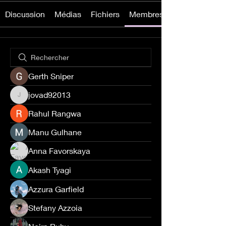
Discussion
Médias
Fichiers
Membres
Gerth Sniper
jovad92013
jovad92013
Rahul Rangwa
Manu Gulhane
Anna Favorskaya
Akash Tyagi
Azzura Garfield
Stefany Azzoia