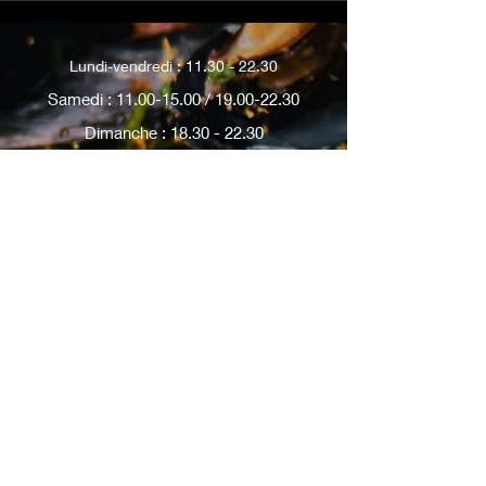
Lundi-vendredi :
11.30 - 22.30
Samedi :
11.00-15.00
/
19.00-22.30
Dimanche :
18.30 - 22.30
17, rue Bois le Vent 75016 Paris -
01.42.24.83.54
24, rue Bosquet 75007 Paris -
01.83.84.14.74